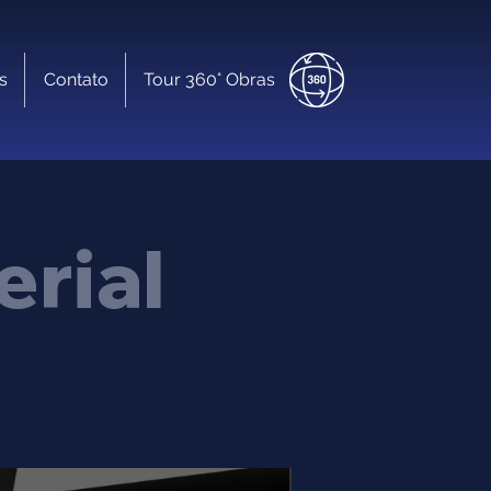
s
Contato
Tour 360° Obras
rial